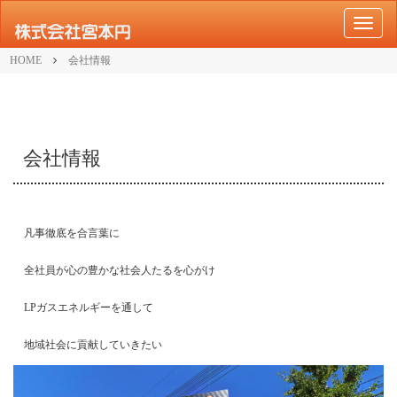
M
E
N
HOME
会社情報
U
会社情報
凡事徹底を合言葉に
全社員が心の豊かな社会人たるを心がけ
LPガスエネルギーを通して
地域社会に貢献していきたい