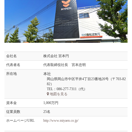
会社名
株式会社 宮本円
代表者名
代表取締役社長 宮本忠明
所在地
本社
岡山県岡山市中区平井4丁目23番地20号（〒703-82
82）
TEL：
086-277-7311（代）
地図を見る
資本金
1,000万円
従業員数
25名
ホームページURL
http://www.miyaen.co.jp/